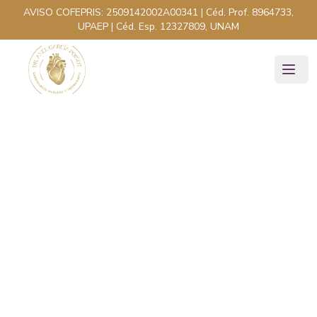
AVISO COFEPRIS:
2509142002A00341
| Céd. Prof.
8964733,
UPAEP
| Céd. Esp.
12327809, UNAM
Mareos y desmayos