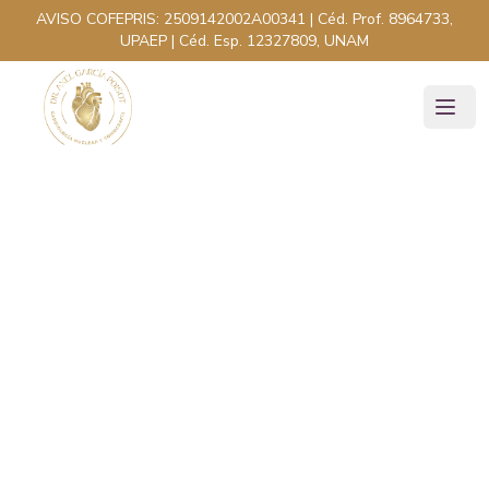
AVISO COFEPRIS:
2509142002A00341
| Céd. Prof.
8964733,
UPAEP
| Céd. Esp.
12327809, UNAM
Hinchazón en piernas
y pies