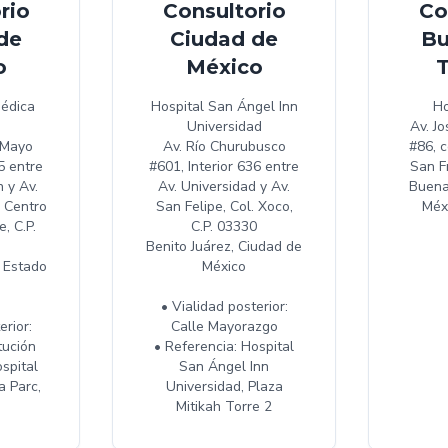
rio
Consultorio
Co
de
Ciudad de
Bu
o
México
T
Médica
Hospital San Ángel Inn
Ho
Universidad
Av. Jo
 Mayo
Av. Río Churubusco
#86, c
5 entre
#601, Interior 636 entre
San F
 y Av.
Av. Universidad y Av.
Buena
. Centro
San Felipe, Col. Xoco,
Méxi
, C.P.
C.P. 03330
Benito Juárez, Ciudad de
, Estado
México
• Vialidad posterior:
erior:
Calle Mayorazgo
tución
• Referencia: Hospital
spital
San Ángel Inn
a Parc,
Universidad, Plaza
Mitikah Torre 2