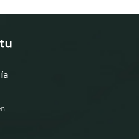
 tu
ía
en