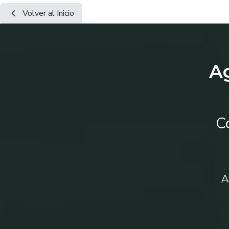
Volver al Inicio
Ag
C
A