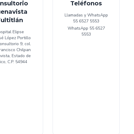
nsultorio
Teléfonos
enavista
Llamadas y WhatsApp
ultitlán
55 6527 5553
WhatsApp
55 6527
spital Elipse
5553
sé López Portillo
onsultorio 9, col.
rancisco Chilpan
vista, Estado de
co, C.P. 54944