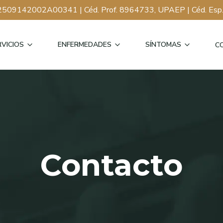
2509142002A00341
| Céd. Prof.
8964733, UPAEP
| Céd. Esp
RVICIOS
ENFERMEDADES
SÍNTOMAS
C
Contacto